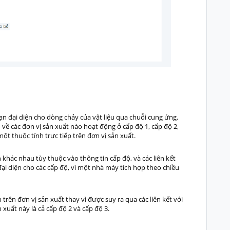
bạn đại diện cho dòng chảy của vật liệu qua chuỗi cung ứng.
ề các đơn vị sản xuất nào hoạt động ở cấp độ 1, cấp độ 2,
t thuộc tính trực tiếp trên đơn vị sản xuất.
 khác nhau tùy thuộc vào thông tin cấp độ, và các liên kết
ại diện cho các cấp độ, vì một nhà máy tích hợp theo chiều
trên đơn vị sản xuất thay vì được suy ra qua các liên kết với
 xuất này là cả cấp độ 2 và cấp độ 3.