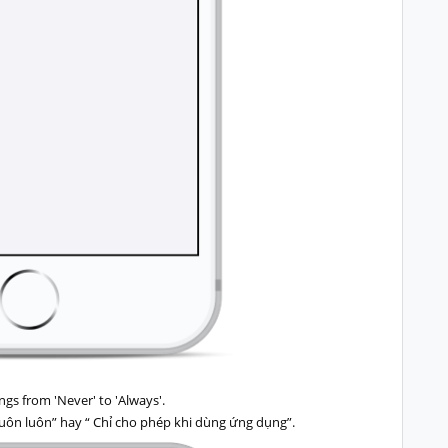
ngs from 'Never' to 'Always'.
Luôn luôn” hay “ Chỉ cho phép khi dùng ứng dụng”.