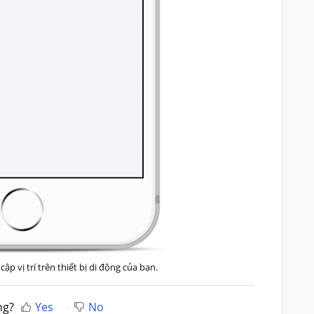
ập vị trí trên thiết bị di động của bạn.
ng?
Yes
No