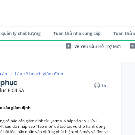
quản lý chất lượng
Tuân thủ nhà cung cấp
Tuân thủ 
Vé Yêu Cầu Hỗ Trợ Mới
 cấp
Lập kế hoạch giám định
 phục
in
lúc 6:04 SA
o cáo giám định
ông có báo cáo giám định từ Qarma. Nhấp vào “NHỮNG
sau đó nhấp vào “Tạo mới” để tạo tác vụ cho hành động
ẽ bật lên, hãy nhấn vào những phát hiện, nhà máy và đơn vị