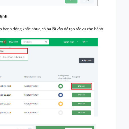
định
o hành động khắc phục, có ba lối vào để tạo tác vụ cho hành