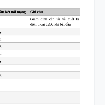
ầu kết nối mạng
Ghi chú
Giám định cần tải về thiết bị
điện thoại trước khi bắt đầu
g
g
g
g
g
g