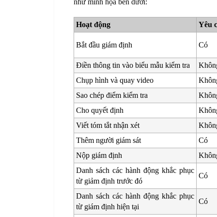
như minh họa bên dưới:
Hoạt động
Yêu c
Bắt đầu giám định
Có
Điền thông tin vào biểu mẫu kiểm tra
Khôn
Chụp hình và quay video
Khôn
Sao chép điểm kiểm tra
Khôn
Cho quyết định
Khôn
Viết tóm tắt nhận xét
Khôn
Thêm người giám sát
Có
Nộp giám định
Khôn
Danh sách các hành động khắc phục
Có
từ giảm định trước đó
Danh sách các hành động khắc phục
Có
từ giám định hiện tại