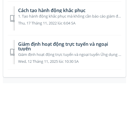
Cách tạo hành động khắc phục
1. Tạo hành động khắc phục mà không cần báo cáo giám định Bạn có thể tạo hành động khắc phục nếu bạn không có báo cáo giám định từ Qarma. Nhấp vào “NHỮN...
Thu, 17 Tháng 11, 2022 lúc 6:04 SA
Giám định hoạt động trực tuyến và ngoại
tuyến
Giám định hoạt động trực tuyến và ngoại tuyến Ứng dụng Qarma hỗ trợ làm việc ngoại tuyến với các cuộc giám định, chụp ảnh, v.v. ở những địa điểm không ...
Wed, 12 Tháng 11, 2025 lúc 10:30 SA