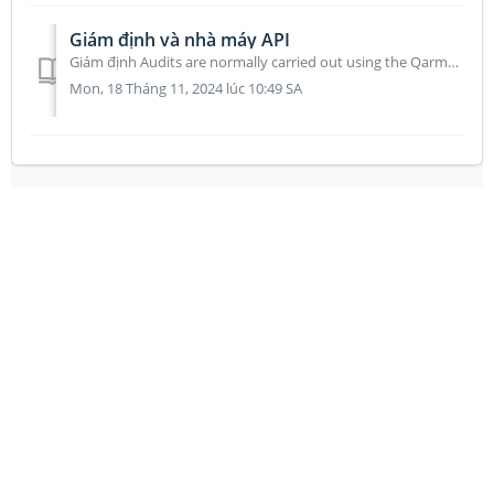
Giám định và nhà máy API
Giám định Audits are normally carried out using the Qarma platform, but in case audits have to be imported from another source, here is the overall data ...
Mon, 18 Tháng 11, 2024 lúc 10:49 SA