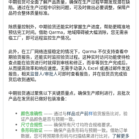
中期验货可全面了解产品质量，确保在生产过程早期发现潜在缺
陷。通过在生产过程中识别问题，可及时做出必要调整，保障产
品符合整体质量标准。
除质量控制外，中期验货还能实时掌握生产进度，帮助更精准地
预估完工时间。借助 Qarma，地域障碍被大幅消除，您无需亲
临工厂，即可远程监控生产情况。
此外，在工厂网络连接稳定的情况下，Qarma 不仅支持查看中
期验货报告，还能实时监控验货过程。这种实时访问功能使待检
查点能在验货进行时就得到审核和修正，而非等到生产完成后，
从而提高效率和响应速度。无需手动录入 Excel 或通过邮件发送
报告，相关
监督人/审批人
可即时查看报告，并在验货员完成验
货后收到通知。
中期验货通过聚焦以下关键质量点，确保生产顺利进行，且批次
产品在发货前已做好包装准备：
颜色准确性
—— 通过与
样品
或
产前
样
验货报告比对，验
证产品颜色是否与预期一致。
尺寸合规性
—— 确保所有尺寸均符合规格要求。
条形码验证
—— 确保产品条形码与预期一致。借助订单
数据，您可将预期条形码与扫描结果进行比对，
了解更多