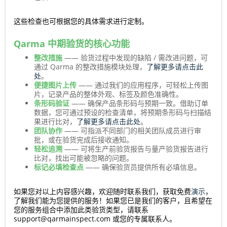
这些检查也可根据您的具体需求进行定制。
Qarma 中期验货的核心功能
整改措施
—— 验货过程中发现的缺陷 / 需改进问题，可
通过 Qarma 的整改措施模块处理，
了解更多请点击此
处
。
便捷图片上传
—— 通过我们的应用程序，可轻松上传图
片，记录产品的整体外观、标签及颜色准确性。
条形码验证
—— 确保产品条形码与预期一致。借助订单
数据，您可通过预设的检查清单，将预期条形码与扫描结
果进行比对，
了解更多请点击此处
。
团队协作
—— 可指派不同部门的相关团队成员进行审
批，或在验货完成后接收通知。
轻松追溯
—— 可将生产前验货报告与量产验货报告进行
比对，找出可能被忽略的问题。
标记必填检查点
—— 确保验货员提供所有必填信息。
如果您对以上内容感兴趣，欢迎随时联系我们，获取免费
演示
，
了解我们能为您提供的服务！如果您已是我们的客户，且希望在
您的服务组合中添加此类验货类型，请联系
support@qarmainspect.com 或您的专属联系人。