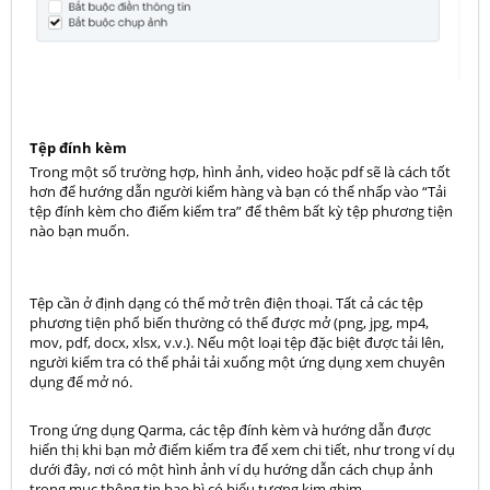
Tệp đính kèm
Trong một số trường hợp, hình ảnh, video hoặc pdf sẽ là cách tốt
hơn để hướng dẫn người kiểm hàng và bạn có thể nhấp vào “Tải
tệp đính kèm cho điểm kiểm tra” để thêm bất kỳ tệp phương tiện
nào bạn muốn.
Tệp cần ở định dạng có thể mở trên điện thoại. Tất cả các tệp
phương tiện phổ biến thường có thể được mở (png, jpg, mp4,
mov, pdf, docx, xlsx, v.v.). Nếu một loại tệp đặc biệt được tải lên,
người kiểm tra có thể phải tải xuống một ứng dụng xem chuyên
dụng để mở nó.
Trong ứng dụng Qarma, các tệp đính kèm và hướng dẫn được
hiển thị khi bạn mở điểm kiểm tra để xem chi tiết, như trong ví dụ
dưới đây, nơi có một hình ảnh ví dụ hướng dẫn cách chụp ảnh
trong mục thông tin bao bì có biểu tượng kim ghim.