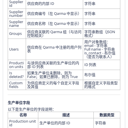
Supplier
供应商的内部 ID
字符串
id
Supplier
供应商编号（在 Qarma 中显示）
字符串
number
Supplier
供应商名称（在 Qarma 中显示）
字符串
name
供应商关联的 Qarma 组（与访问
字符串数组（JSON
Groups
控制相关）
格式）
用户对象数组：
email - 字符串
供应商在 Qarma 中注册的用户列
Users
Full name - 字符串
表
is_contact - 布尔值
（是否为联系人）
Producti
与该供应商关联的生产单位的内
ID 列表
on units
部 ID 列表
Is
如果生产单位未删除，则为
布尔值
deleted?
False；如果已删除，则为 True
Custom
为供应商定义的每个自定义字段
根据自定义字段类型
fields
及其值
的格式
生产单位字段
以下是生产单位的字段说明：
名称
描述
数据类型
Production unit
生产单位的内部 ID
字符串
id