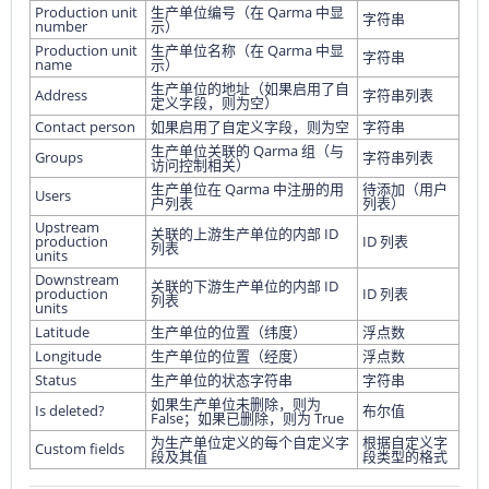
Production unit
生产单位编号（在 Qarma 中显
字符串
number
示）
Production unit
生产单位名称（在 Qarma 中显
字符串
name
示）
生产单位的地址（如果启用了自
Address
字符串列表
定义字段，则为空）
Contact person
如果启用了自定义字段，则为空
字符串
生产单位关联的 Qarma 组（与
Groups
字符串列表
访问控制相关）
生产单位在 Qarma 中注册的用
待添加（用户
Users
户列表
列表）
Upstream
关联的上游生产单位的内部 ID
production
ID 列表
列表
units
Downstream
关联的下游生产单位的内部 ID
production
ID 列表
列表
units
Latitude
生产单位的位置（纬度）
浮点数
Longitude
生产单位的位置（经度）
浮点数
Status
生产单位的状态字符串
字符串
如果生产单位未删除，则为
Is deleted?
布尔值
False；如果已删除，则为 True
为生产单位定义的每个自定义字
根据自定义字
Custom fields
段及其值
段类型的格式