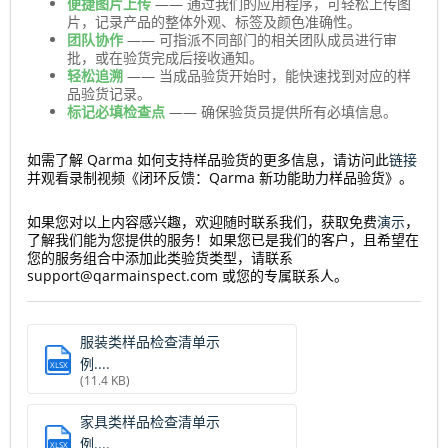
便捷图片上传
—— 通过我们的应用程序，可轻松上传图
片，记录产品的整体外观、标签及颜色准确性。
团队协作
—— 可指派不同部门的相关团队成员进行审
批，或在验货完成后接收通知。
轻松追溯
—— 当成品验货开始时，能快速找到对应的样
品验货记录。
标记必填检查点
—— 确保验货员提供所有必填信息。
如需了解 Qarma 如何支持样品验货的更多信息，请访问此
链接
并观看录制视频《闭环反馈：Qarma 新功能助力样品验货》。
如果您对以上内容感兴趣，欢迎随时联系我们，获取免费
演示
，
了解我们能为您提供的服务！如果您已是我们的客户，且希望在
您的服务组合中添加此类验货类型，请联系
support@qarmainspect.com 或您的专属联系人。
服装类样品检查清单示
例....
XLSX
(11.4 KB)
家具类样品检查清单示
例....
XLSX