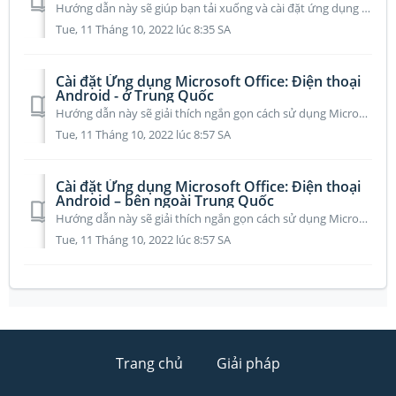
Hướng dẫn này sẽ giúp bạn tải xuống và cài đặt ứng dụng trên thiết bị Android của mình ở Trung Quốc. Nếu bạn đang sử dụng Android bên ngoài Trung Quốc, vui ...
Tue, 11 Tháng 10, 2022 lúc 8:35 SA
Cài đặt Ứng dụng Microsoft Office: Điện thoại
Android - ở Trung Quốc
Hướng dẫn này sẽ giải thích ngắn gọn cách sử dụng Microsoft Office trên thiết bị Android của bạn ở Trung Quốc. --------------------------------------------...
Tue, 11 Tháng 10, 2022 lúc 8:57 SA
Cài đặt Ứng dụng Microsoft Office: Điện thoại
Android – bên ngoài Trung Quốc
Hướng dẫn này sẽ giải thích ngắn gọn cách sử dụng Microsoft Office trên thiết bị Android của bạn ở bên ngoài Trung Quốc. ----------------------------------...
Tue, 11 Tháng 10, 2022 lúc 8:57 SA
Trang chủ
Giải pháp